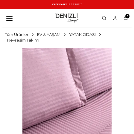
VADE FARKSIZ 3 TAKSİT
0
Tüm Ürünler
EV & YAŞAM
YATAK ODASI
Nevresim Takımı