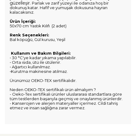
güzelleşir.
Parlak ve zarif yüzeyi ile odanıza hoş bir
dokunuş katar. Hafif ve yumuşak dokusuna hayran
kalacaksınız.
Ürün İçeriği:
50x70 cm Yastık Kılıfı (2 adet)
Renk Seçenekleri:
Bal köpüğü, Gül kurusu, Yeşil
Kullanım ve Bakım Bilgileri:
• 30 °C'ye kadar yıkama yapılabilir.
• Orta ısıda, ütü ile ütülenir.
• Ağartıcı kullanılmaz.
•Kurutma makinesine atılmaz.
Ürünümüz OEKO-TEX sertifikalıdır.
Neden OEKO-TEX sertifikalı ürün almalıyım ?
- Oeko-Tex sertifikalı ürünler uluslararası standartlara göre
tüm testlerden başarıyla geçmiş ve onaylanmış ürünlerdir.
- Kanserojen ve alerjen materyaller içermez. Cildi tahriş
etmez ve insan sağlığına zarar vermez.