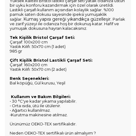
Yüksek kaliteli Bristol lastikli çarşaf seti yatak odanıza üstün
bir uyku konforu kazandırmak için özel olarak üretildi.
Lastikli çarşafı kullanım açısından kolaylık sağlar. %100
pamuk saten dokusu sayesinde ipeksi yumuşaklık
Kumaş yapısı gereği yıkandıkça güzelleşir.
sağlar.
Parlak
ve zarif yüzeyi ile odanıza hoş bir dokunuş katar. Hafif ve
yumuşak dokusuna hayran kalacaksınız.
Tek Kişilik Bristol Çarşaf Seti:
Çarşaf: 100x200 cm
Yastık Kılıfı: 50x70 cm (1 adet)
985 gr
Çift Kişilik Bristol Lastikli Çarşaf Seti:
Çarşaf: 160x200 cm
Yastık Kılıfı: 50x70 cm (2 adet)
Renk Seçenekleri:
Bal köpüğü, Gül kurusu, Yeşil
Kullanım ve Bakım Bilgileri:
• 30 °C'ye kadar yıkama yapılabilir.
• Orta ısıda, ütü ile ütülenir.
• Ağartıcı kullanılmaz.
•Kurutma makinesine atılmaz.
Ürünümüz OEKO-TEX sertifikalıdır.
Neden OEKO-TEX sertifikalı ürün almalıyım ?