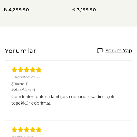
₺ 4,299.90
₺ 3,199.90
Yorumlar
Yorum Yap
5 Ağustos 2026
Şükran
T.
Satın Alınmış
Gönderilen paket dahil çok memnun kaldım, çok
teşekkür ederim🙏
11 Ocak 2026