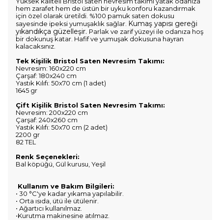
Yüksek kaliteli Bristol saten nevresim takımı yatak odanıza
hem zarafet hem de üstün bir uyku konforu kazandırmak
için özel olarak üretildi. %100 pamuk saten dokusu
Kumaş yapısı gereği
sayesinde ipeksi yumuşaklık sağlar.
yıkandıkça güzelleşir.
Parlak ve zarif yüzeyi ile odanıza hoş
bir dokunuş katar. Hafif ve yumuşak dokusuna hayran
kalacaksınız.
Tek Kişilik Bristol Saten Nevresim Takımı:
Nevresim: 160x220 cm
Çarşaf: 180x240 cm
Yastık Kılıfı: 50x70 cm (1 adet)
1645 gr
Çift Kişilik Bristol Saten Nevresim Takımı:
Nevresim: 200x220 cm
Çarşaf: 240x260 cm
Yastık Kılıfı: 50x70 cm (2 adet)
2200 gr
82 TEL
Renk Seçenekleri:
Bal köpüğü, Gül kurusu, Yeşil
Kullanım ve Bakım Bilgileri:
• 30 °C'ye kadar yıkama yapılabilir.
• Orta ısıda, ütü ile ütülenir.
• Ağartıcı kullanılmaz.
•Kurutma makinesine atılmaz.