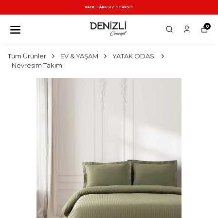
VADE FARKSIZ 3 TAKSİT
0
Tüm Ürünler
EV & YAŞAM
YATAK ODASI
Nevresim Takımı