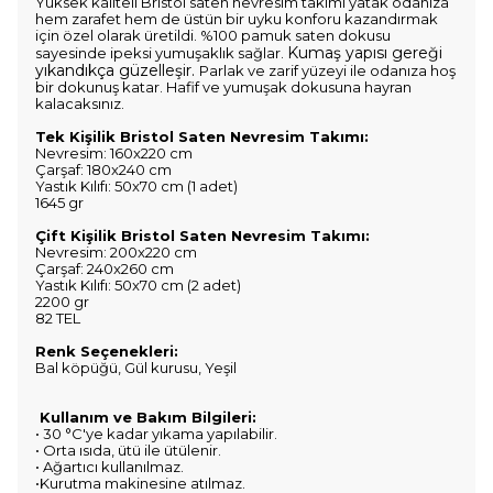
Yüksek kaliteli Bristol saten nevresim takımı yatak odanıza
hem zarafet hem de üstün bir uyku konforu kazandırmak
için özel olarak üretildi. %100 pamuk saten dokusu
Kumaş yapısı gereği
sayesinde ipeksi yumuşaklık sağlar.
yıkandıkça güzelleşir.
Parlak ve zarif yüzeyi ile odanıza hoş
bir dokunuş katar. Hafif ve yumuşak dokusuna hayran
kalacaksınız.
Tek Kişilik Bristol Saten Nevresim Takımı:
Nevresim: 160x220 cm
Çarşaf: 180x240 cm
Yastık Kılıfı: 50x70 cm (1 adet)
1645 gr
Çift Kişilik Bristol Saten Nevresim Takımı:
Nevresim: 200x220 cm
Çarşaf: 240x260 cm
Yastık Kılıfı: 50x70 cm (2 adet)
2200 gr
82 TEL
Renk Seçenekleri:
Bal köpüğü, Gül kurusu, Yeşil
Kullanım ve Bakım Bilgileri:
• 30 °C'ye kadar yıkama yapılabilir.
• Orta ısıda, ütü ile ütülenir.
• Ağartıcı kullanılmaz.
•Kurutma makinesine atılmaz.