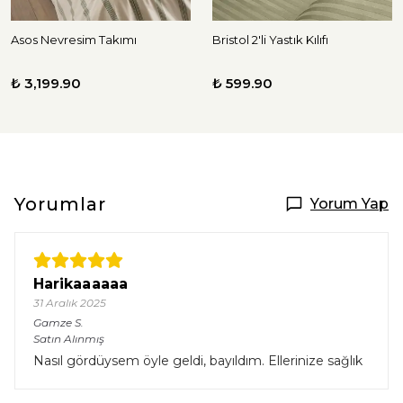
Asos Nevresim Takımı
Bristol 2'li Yastık Kılıfı
₺ 3,199.90
₺ 599.90
Yorumlar
Yorum Yap
Harikaaaaaa
31 Aralık 2025
Gamze
S.
Satın Alınmış
Nasıl gördüysem öyle geldi, bayıldım. Ellerinize sağlık