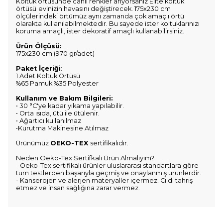
Koltuk örtüsünde canlı renkler arıyorsanız Elite koltuk
örtüsü
evinizin havasını değiştirecek. 175x230 cm
ölçülerindeki örtümüz aynı zamanda çok amaçlı örtü
olarakta kullanılabilmektedir. Bu sayede ister koltuklarınızı
koruma amaçlı, ister dekoratif amaçlı kullanabilirsiniz.
Ürün Ölçüsü:
175x230 cm (
970 gr/adet)
Paket İçeriği
:
1 Adet Koltuk Örtüsü
%65 Pamuk %35 Polyester
Kullanım ve Bakım Bilgileri:
• 30 °C'ye kadar yıkama yapılabilir.
• Orta ısıda, ütü ile ütülenir.
• Ağartıcı kullanılmaz
•Kurutma Makinesine Atılmaz
Ürünümüz
OEKO-TEX
sertifikalıdır.
Neden Oeko-Tex Sertifkalı Ürün Almalıyım?
- Oeko-Tex sertifikalı ürünler uluslararası standartlara göre
tüm testlerden başarıyla geçmiş ve onaylanmış ürünlerdir.
- Kanserojen ve alerjen materyaller içermez. Cildi tahriş
etmez ve insan sağlığına zarar vermez.