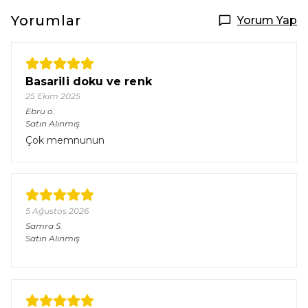
Yorumlar
Yorum Yap
Basarili doku ve renk
25 Ekim 2025
Ebru
ö.
Satın Alınmış
Çok memnunun
5 Ağustos 2026
Samra
S.
Satın Alınmış