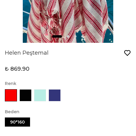
Helen Peştemal
₺ 869.90
Renk
Beden
90*160