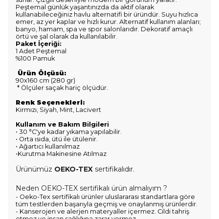
Peştemal günlük yaşantınızda da aktif olarak
kullanabileceğiniz havlu alternatifi bir üründür. Suyu hızlıca
emer, az yer kaplar ve hızlı kurur. Alternatif kullanım alanları;
banyo, hamam, spa ve spor salonlarıdır. Dekoratif amaçlı
örtü ve şal olarak da kullanılabilir.
Paket İçeriği:
1 Adet Peştemal
%100 Pamuk
Ürün
Ölçüsü:
90x160 cm (280 gr)
* Ölçüler saçak hariç ölçüdür.
Renk Seçenekleri:
Kırmızı, Siyah, Mint, Lacivert
Kullanım ve Bakım Bilgileri
• 30 °C'ye kadar yıkama yapılabilir.
• Orta ısıda, ütü ile ütülenir.
• Ağartıcı kullanılmaz
•Kurutma Makinesine Atılmaz
Ürünümüz
OEKO-TEX
sertifikalıdır.
Neden
OEKO-TEX
sertifikalı ürün almalıyım ?
- Oeko-Tex sertifikalı ürünler uluslararası standartlara göre
tüm testlerden başarıyla geçmiş ve onaylanmış ürünlerdir.
- Kanserojen ve alerjen materyaller içermez. Cildi tahriş
etmez ve insan sağlığına zarar vermez.