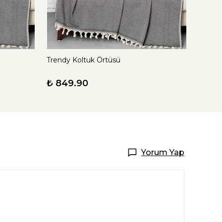
Trendy Koltuk Örtüsü
Alinda
₺ 849.90
₺ 69
Yorum Yap