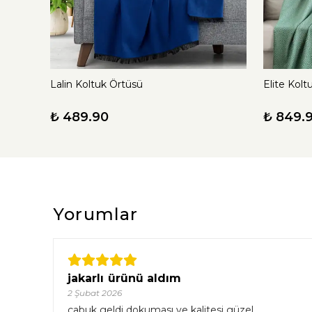
Lalin Koltuk Örtüsü
Elite Kolt
₺ 489.90
₺ 849.
Yorumlar
jakarlı ürünü aldım
2 Şubat 2026
çabuk geldi dokuması ve kalitesi güzel.