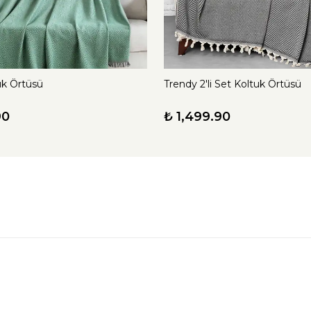
uk Örtüsü
Trendy 2'li Set Koltuk Örtüsü
90
₺ 1,499.90