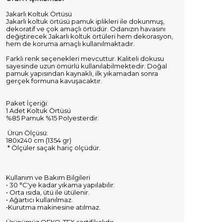
Jakarlı Koltuk Örtüsü
Jakarlı koltuk örtüsü pamuk iplikleri ile dokunmuş,
dekoratif ve çok amaçlı örtüdür. Odanızın havasını
değiştirecek Jakarlı koltuk örtüleri hem dekorasyon,
hem de koruma amaçlı kullanılmaktadır.
Farklı renk seçenekleri mevcuttur. Kaliteli dokusu
sayesinde uzun ömürlü kullanılabilmektedir. Doğal
pamuk yapısından kaynaklı, ilk yıkamadan sonra
gerçek formuna kavuşacaktır.
Paket İçeriği:
1 Adet Koltuk Örtüsü
%85 Pamuk %15 Polyesterdir.
Ürün Ölçüsü:
180x240 cm (1354 gr)
* Ölçüler saçak hariç ölçüdür.
Kullanım ve Bakım Bilgileri
• 30 °C'ye kadar yıkama yapılabilir.
• Orta ısıda, ütü ile ütülenir.
• Ağartıcı kullanılmaz.
•Kurutma makinesine atılmaz.