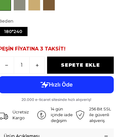
Beden
180*240
PEŞİN FİYATINA 3 TAKSİT!
SEPETE EKLE
14 gün
256 Bit SSL
Ücretsiz
içinde iade
ile güvenli
Kargo
değişim
alışveriş
Ürün Açıklaması