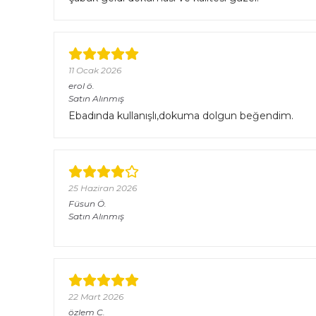
11 Ocak 2026
erol
ö.
Satın Alınmış
Ebadında kullanışlı,dokuma dolgun beğendim.
25 Haziran 2026
Füsun
Ö.
Satın Alınmış
22 Mart 2026
özlem
C.