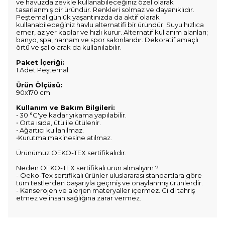
ve havuzda zevkle kullanabileceğiniz özel olarak
tasarlanmış bir üründür. Renkleri solmaz ve dayanıklıdır.
Peştemal günlük yaşantınızda da aktif olarak
kullanabileceğiniz havlu alternatifi bir üründür. Suyu hızlıca
emer, az yer kaplar ve hızlı kurur. Alternatif kullanım alanları;
banyo, spa, hamam ve spor salonlarıdır. Dekoratif amaçlı
örtü ve şal olarak da kullanılabilir.
Paket İçeriği:
1 Adet Peştemal
Ürün Ölçüsü:
90x170 cm
Kullanım ve Bakım Bilgileri:
• 30 °C'ye kadar yıkama yapılabilir.
• Orta ısıda, ütü ile ütülenir.
• Ağartıcı kullanılmaz.
•Kurutma makinesine atılmaz.
Ürünümüz OEKO-TEX sertifikalıdır.
Neden OEKO-TEX sertifikalı ürün almalıyım ?
- Oeko-Tex sertifikalı ürünler uluslararası standartlara göre
tüm testlerden başarıyla geçmiş ve onaylanmış ürünlerdir.
- Kanserojen ve alerjen materyaller içermez. Cildi tahriş
etmez ve insan sağlığına zarar vermez.