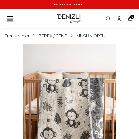
VADE FARKSIZ 3 TAKSİT
0
Tüm Ürünler
BEBEK / GENÇ
MÜSLİN ÖRTÜ