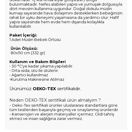
bulunmaktadır. Nefes alabilen yapısı ve yumuşak dolgusuyla
dört mevsim kullanıma uygundur. Doğal dokulu müslin
kumaşı sayesinde hava dolaşımını desteklerken bebeğinizin
rahat bir uyku deneyimi yaşamasına da yardımcı olur. Hafif
yapısı sayesinde hem evde hem dışarıda kolaylıkla
kullanılabilir.
Paket İçeriği:
1 Adet Müslin Bebek Örtüsü
Ürün Ölçüsü:
80x110 cm (332 gr)
Kullanım ve Bakım Bilgileri
• 30 °C'ye kadar yıkama yapılabilir.
• Orta ısıda, ütü ile ütülenir.
• Ağartıcı kullanılmaz
•Kurutma Makinesine Atılmaz
Ürünümüz
OEKO-TEX
sertifikalıdır.
Neden
OEKO-TEX
sertifikalı ürün almalıyım ?
- Oeko-Tex sertifikalı ürünler uluslararası standartlara göre
tüm testlerden başarıyla geçmiş ve onaylanmış ürünlerdir.
- Kanserojen ve alerjen materyaller içermez. Cildi tahriş
etmez ve insan sağlığına zarar vermez.