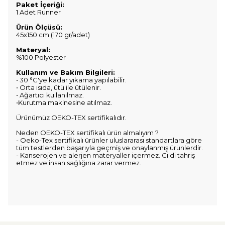
Paket İçeriği:
1 Adet Runner
Ürün Ölçüsü:
45x150 cm (170 gr/adet)
Materyal:
%100 Polyester
Kullanım ve Bakım Bilgileri:
• 30 °C'ye kadar yıkama yapılabilir.
• Orta ısıda, ütü ile ütülenir.
• Ağartıcı kullanılmaz.
•Kurutma makinesine atılmaz.
Ürünümüz OEKO-TEX sertifikalıdır.
Neden OEKO-TEX sertifikalı ürün almalıyım ?
- Oeko-Tex sertifikalı ürünler uluslararası standartlara göre
tüm testlerden başarıyla geçmiş ve onaylanmış ürünlerdir.
- Kanserojen ve alerjen materyaller içermez. Cildi tahriş
etmez ve insan sağlığına zarar vermez.