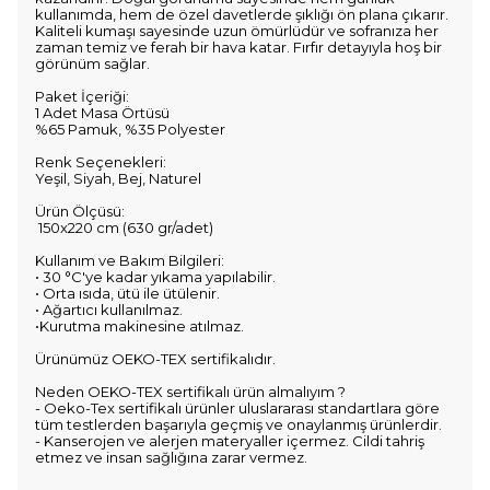
kullanımda, hem de özel davetlerde şıklığı ön plana çıkarır.
Kaliteli kumaşı sayesinde uzun ömürlüdür ve sofranıza her
zaman temiz ve ferah bir hava katar. Fırfır detayıyla hoş bir
görünüm sağlar.
Paket İçeriği:
1 Adet Masa Örtüsü
%65 Pamuk, %35 Polyester
Renk Seçenekleri:
Yeşil, Siyah, Bej, Naturel
Ürün Ölçüsü:
150x220 cm (630 gr/adet)
Kullanım ve Bakım Bilgileri:
• 30 °C'ye kadar yıkama yapılabilir.
• Orta ısıda, ütü ile ütülenir.
• Ağartıcı kullanılmaz.
•Kurutma makinesine atılmaz.
Ürünümüz OEKO-TEX sertifikalıdır.
Neden OEKO-TEX sertifikalı ürün almalıyım ?
- Oeko-Tex sertifikalı ürünler uluslararası standartlara göre
tüm testlerden başarıyla geçmiş ve onaylanmış ürünlerdir.
- Kanserojen ve alerjen materyaller içermez. Cildi tahriş
etmez ve insan sağlığına zarar vermez.