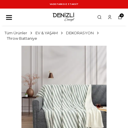
VADE FARKSIZ 3 TAKSİT
0
Tüm Ürünler
EV & YAŞAM
DEKORASYON
Throw Battaniye