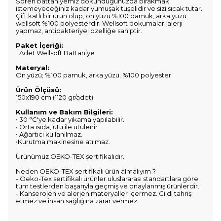
Soren battaniyemiz dokunduğunuzda bırakmak
istemeyeceğiniz kadar yumuşak tuşelidir ve sizi sıcak tutar.
Çift katlı bir ürün olup; ön yüzü %100 pamuk, arka yüzü
wellsoft %100 polyesterdir. Wellsoft dokumalar; alerji
yapmaz, antibakteriyel özelliğe sahiptir.
Paket İçeriği:
1 Adet Wellsoft Battaniye
Materyal:
Ön yüzü; %100 pamuk, arka yüzü; %100 polyester
Ürün Ölçüsü:
150x190 cm (1120 gr/adet)
Kullanım ve Bakım Bilgileri:
• 30 °C'ye kadar yıkama yapılabilir.
• Orta ısıda, ütü ile ütülenir.
• Ağartıcı kullanılmaz.
•Kurutma makinesine atılmaz.
Ürünümüz OEKO-TEX sertifikalıdır.
Neden OEKO-TEX sertifikalı ürün almalıyım ?
- Oeko-Tex sertifikalı ürünler uluslararası standartlara göre
tüm testlerden başarıyla geçmiş ve onaylanmış ürünlerdir.
- Kanserojen ve alerjen materyaller içermez. Cildi tahriş
etmez ve insan sağlığına zarar vermez.