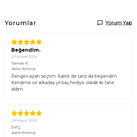
Yorumlar
Yorum Yap
Beğendim.
23 Aralık 2024
Tamao
K.
Satın Alınmış
Rengini siyah seçtim. Kalite de tarzı da beğendim.
Kendime ve arkadaş yıl baş hediye olarak iki tane
aldım.
29 Mayıs 2025
Elif
Ç.
Satın Alınmış