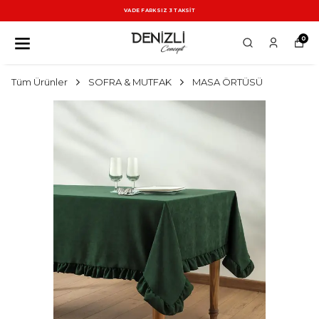
VADE FARKSIZ 3 TAKSİT
0
Tüm Ürünler
SOFRA & MUTFAK
MASA ÖRTÜSÜ