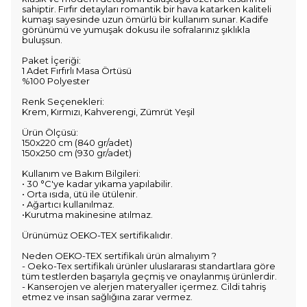
sahiptir. Fırfır detayları romantik bir hava katarken kaliteli
kumaşı sayesinde uzun ömürlü bir kullanım sunar. Kadife
görünümü ve yumuşak dokusu ile sofralarınız şıklıkla
buluşsun.
Paket İçeriği:
1 Adet Fırfırlı Masa Örtüsü
%100 Polyester
Renk Seçenekleri:
Krem, Kırmızı, Kahverengi, Zümrüt Yeşil
Ürün Ölçüsü:
150x220 cm (840 gr/adet)
150x250 cm (930 gr/adet)
Kullanım ve Bakım Bilgileri:
• 30 °C'ye kadar yıkama yapılabilir.
• Orta ısıda, ütü ile ütülenir.
• Ağartıcı kullanılmaz.
•Kurutma makinesine atılmaz.
Ürünümüz OEKO-TEX sertifikalıdır.
Neden OEKO-TEX sertifikalı ürün almalıyım ?
- Oeko-Tex sertifikalı ürünler uluslararası standartlara göre
tüm testlerden başarıyla geçmiş ve onaylanmış ürünlerdir.
- Kanserojen ve alerjen materyaller içermez. Cildi tahriş
etmez ve insan sağlığına zarar vermez.