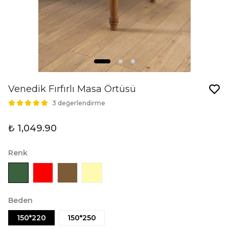
Venedik Fırfırlı Masa Örtüsü
3 değerlendirme
₺ 1,049.90
Renk
Beden
150*220
150*250