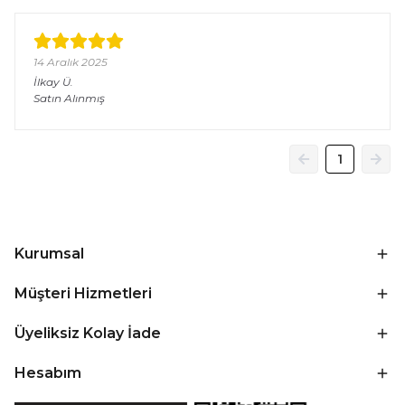
14 Aralık 2025
İlkay
Ü.
Satın Alınmış
1
Kurumsal
Müşteri Hizmetleri
Üyeliksiz Kolay İade
Hesabım