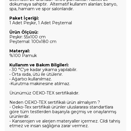
dokumaya sahiptir. Alternatif kullanım alanları; banyo,
spa, hamam ve spor salonlarıdır.
Paket İçeriği:
1 Adet Peşkir, 1 Adet Peştemal
Ürün Ölçüsü:
Peşkir: 55x100 cm
Peştemal: 100x180 cm
Materyal:
%100 Pamuk
Kullanım ve Bakım Bilgileri:
• 30 °C'ye kadar yıkama yapılabilir.
• Orta ısıda, ütü ile ütülenir.
• Ağartıcı kullanılmaz.
•Kurutma makinesine atılmaz.
Ürünümüz OEKO-TEX sertifikalıdır.
Neden OEKO-TEX sertifikalı ürün almalıyım ?
- Oeko-Tex sertifikalı ürünler uluslararası standartlara
göre tüm testlerden başarıyla geçmiş ve onaylanmış
ürünlerdir.
- Kanserojen ve alerjen materyaller içermez. Cildi tahriş
etmez ve insan sağlığına zarar vermez.