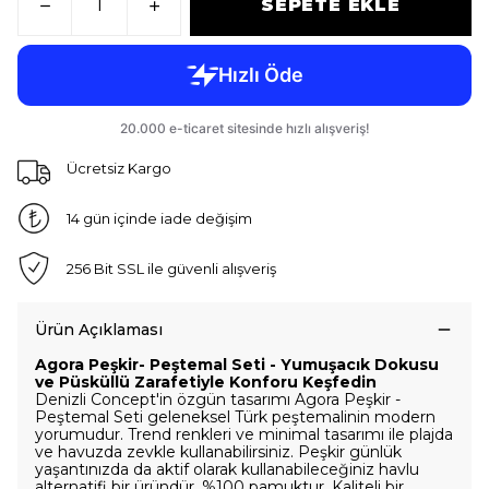
SEPETE EKLE
Ücretsiz Kargo
14 gün içinde iade değişim
256 Bit SSL ile güvenli alışveriş
Ürün Açıklaması
Agora Peşkir- Peştemal Seti - Yumuşacık Dokusu
ve Püsküllü Zarafetiyle Konforu Keşfedin
Denizli Concept'in özgün tasarımı Agora Peşkir -
Peştemal Seti geleneksel Türk peştemalinin modern
yorumudur. Trend renkleri ve minimal tasarımı ile plajda
ve havuzda zevkle kullanabilirsiniz. Peşkir günlük
yaşantınızda da aktif olarak kullanabileceğiniz havlu
alternatifi bir üründür. %100 pamuktur. Kaliteli bir