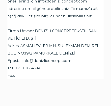
önerileriniz için
info@denizliconcept.com
adresine email gönderebilirsiniz. Firmamız’a ait
aşağıdaki iletişim bilgilerinden ulaşabilirsiniz.
Firma Ünvanı: DENİZLİ CONCEPT TEKSTİL SAN.
VE TİC. LTD. ŞTİ.
Adres: ASMALIEVLER MH. SÜLEYMAN DEMİREL
BUL. NO:19/2 PAMUKKALE DENİZLİ
Eposta:
info@denizliconcept.com
Tel: 0258 2664246
Fax: