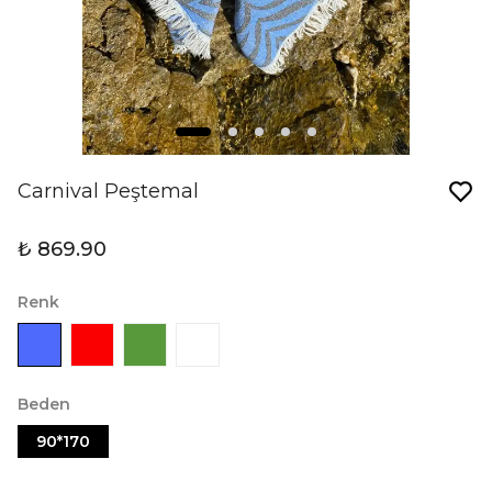
Carnival Peştemal
₺ 869.90
Renk
Beden
90*170