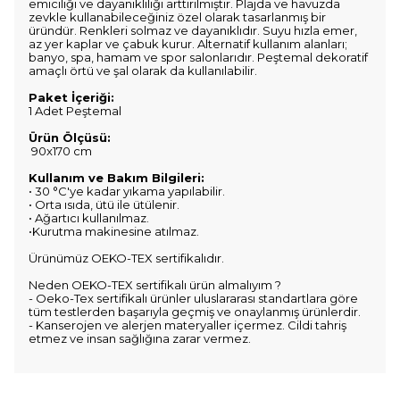
emiciliği ve dayanıklılığı arttırılmıştır. Plajda ve havuzda
zevkle kullanabileceğiniz özel olarak tasarlanmış bir
üründür. Renkleri solmaz ve dayanıklıdır. Suyu hızla emer,
az yer kaplar ve çabuk kurur. Alternatif kullanım alanları;
banyo, spa, hamam ve spor salonlarıdır. Peştemal dekoratif
amaçlı örtü ve şal olarak da kullanılabilir.
Paket İçeriği:
1 Adet Peştemal
Ürün Ölçüsü:
90x170 cm
Kullanım ve Bakım Bilgileri:
• 30 °C'ye kadar yıkama yapılabilir.
• Orta ısıda, ütü ile ütülenir.
• Ağartıcı kullanılmaz.
•Kurutma makinesine atılmaz.
Ürünümüz OEKO-TEX sertifikalıdır.
Neden OEKO-TEX sertifikalı ürün almalıyım ?
- Oeko-Tex sertifikalı ürünler uluslararası standartlara göre
tüm testlerden başarıyla geçmiş ve onaylanmış ürünlerdir.
- Kanserojen ve alerjen materyaller içermez. Cildi tahriş
etmez ve insan sağlığına zarar vermez.