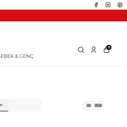
0
EBEK & GENÇ
en