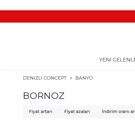
YENİ GELENL
DENIZLI CONCEPT
BANYO
BORNOZ
Fiyat artan
Fiyat azalan
İndirim oranı a