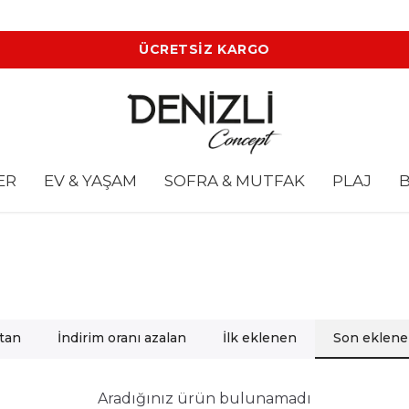
ÜCRETSİZ KARGO
ER
EV & YAŞAM
SOFRA & MUTFAK
PLAJ
B
rtan
İndirim oranı azalan
İlk eklenen
Son eklen
Aradığınız ürün bulunamadı