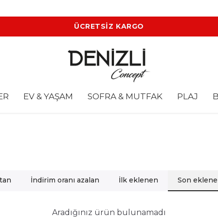
ÜCRETSİZ KARGO
ER
EV & YAŞAM
SOFRA & MUTFAK
PLAJ
B
rtan
İndirim oranı azalan
İlk eklenen
Son eklen
Aradığınız ürün bulunamadı