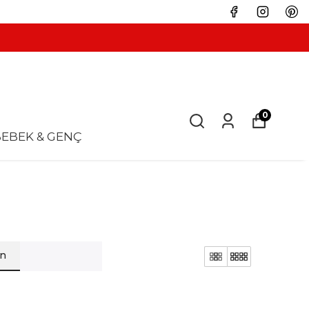
0
EBEK & GENÇ
en