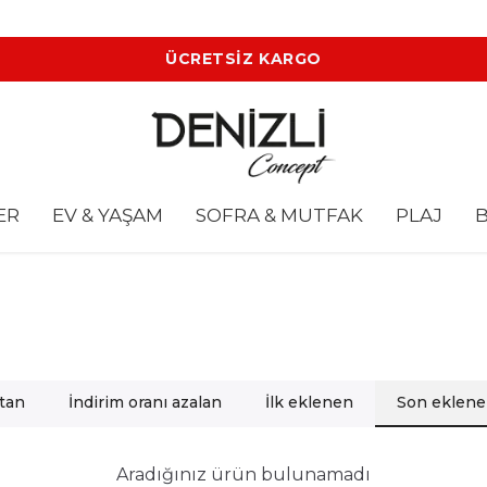
ÜCRETSİZ KARGO
ER
EV & YAŞAM
SOFRA & MUTFAK
PLAJ
B
rtan
İndirim oranı azalan
İlk eklenen
Son eklen
Aradığınız ürün bulunamadı