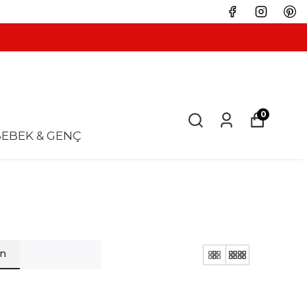
0
EBEK & GENÇ
en