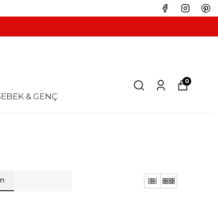
0
EBEK & GENÇ
en