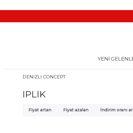
YENİ GELENL
DENIZLI CONCEPT
IPLIK
Fiyat artan
Fiyat azalan
İndirim oranı a