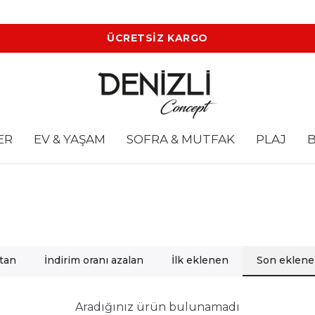
ÜCRETSİZ KARGO
ER
EV & YAŞAM
SOFRA & MUTFAK
PLAJ
B
rtan
İndirim oranı azalan
İlk eklenen
Son eklen
Aradığınız ürün bulunamadı