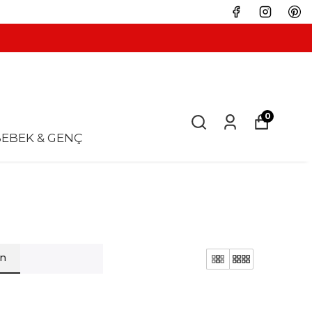
0
EBEK & GENÇ
en