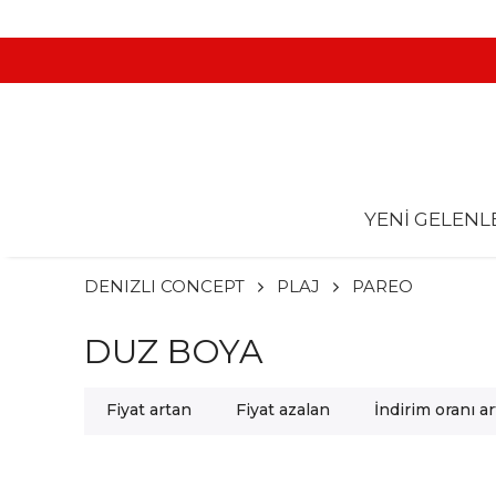
YENİ GELENL
DENIZLI CONCEPT
PLAJ
PAREO
DUZ BOYA
Fiyat artan
Fiyat azalan
İndirim oranı a