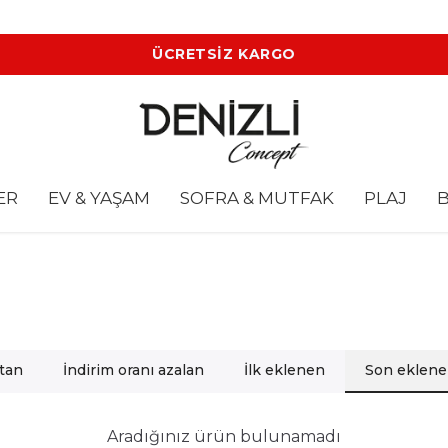
ÜCRETSİZ KARGO
ER
EV & YAŞAM
SOFRA & MUTFAK
PLAJ
B
rtan
İndirim oranı azalan
İlk eklenen
Son eklen
Aradığınız ürün bulunamadı