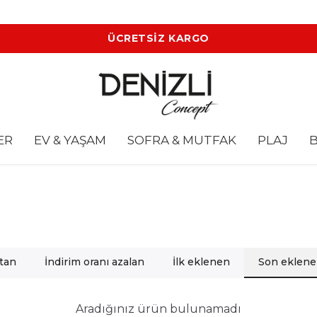
ÜCRETSİZ KARGO
ER
EV & YAŞAM
SOFRA & MUTFAK
PLAJ
B
rtan
İndirim oranı azalan
İlk eklenen
Son eklen
Aradığınız ürün bulunamadı