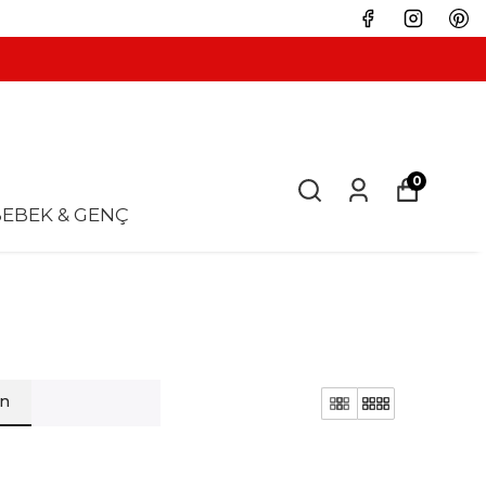
0
EBEK & GENÇ
en