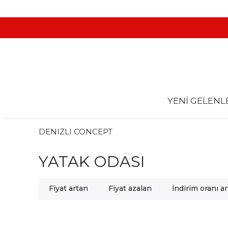
YENİ GELENL
DENIZLI CONCEPT
YATAK ODASI
Fiyat artan
Fiyat azalan
İndirim oranı a