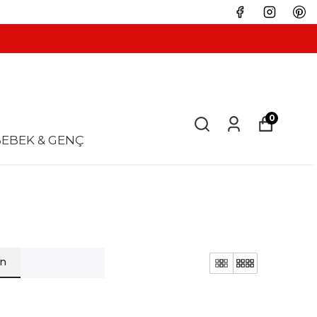
0
EBEK & GENÇ
en