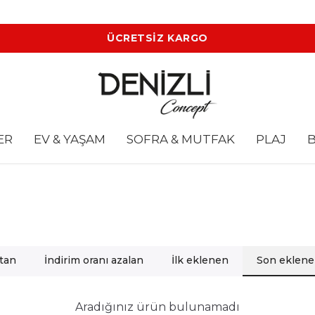
ÜCRETSİZ KARGO
ER
EV & YAŞAM
SOFRA & MUTFAK
PLAJ
B
rtan
İndirim oranı azalan
İlk eklenen
Son eklen
Aradığınız ürün bulunamadı