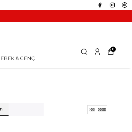
0
EBEK & GENÇ
en