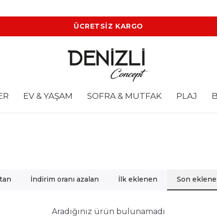
ÜCRETSİZ KARGO
ER
EV & YAŞAM
SOFRA & MUTFAK
PLAJ
B
rtan
İndirim oranı azalan
İlk eklenen
Son eklen
Aradığınız ürün bulunamadı