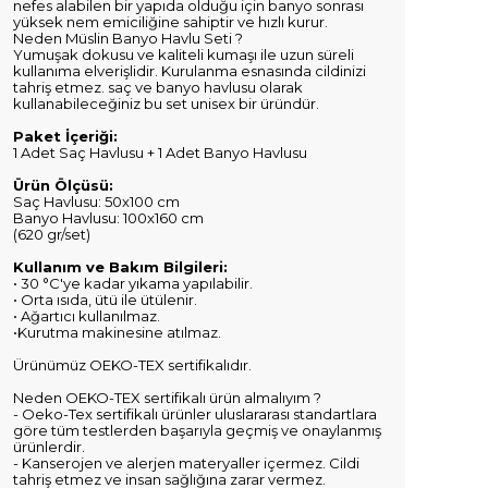
nefes alabilen bir yapıda olduğu için banyo sonrası
yüksek nem emiciliğine sahiptir ve hızlı kurur.
Neden Müslin Banyo Havlu Seti ?
Yumuşak dokusu ve kaliteli kumaşı ile uzun süreli
kullanıma elverişlidir. Kurulanma esnasında cildinizi
tahriş etmez. saç ve banyo havlusu olarak
kullanabileceğiniz bu set unisex bir üründür.
Paket İçeriği:
1 Adet Saç Havlusu + 1 Adet Banyo Havlusu
Ürün Ölçüsü:
Saç Havlusu: 50x100 cm
Banyo Havlusu: 100x160 cm
(620 gr/set)
Kullanım ve Bakım Bilgileri:
• 30 °C'ye kadar yıkama yapılabilir.
• Orta ısıda, ütü ile ütülenir.
• Ağartıcı kullanılmaz.
•Kurutma makinesine atılmaz.
Ürünümüz OEKO-TEX sertifikalıdır.
Neden OEKO-TEX sertifikalı ürün almalıyım ?
- Oeko-Tex sertifikalı ürünler uluslararası standartlara
göre tüm testlerden başarıyla geçmiş ve onaylanmış
ürünlerdir.
- Kanserojen ve alerjen materyaller içermez. Cildi
tahriş etmez ve insan sağlığına zarar vermez.