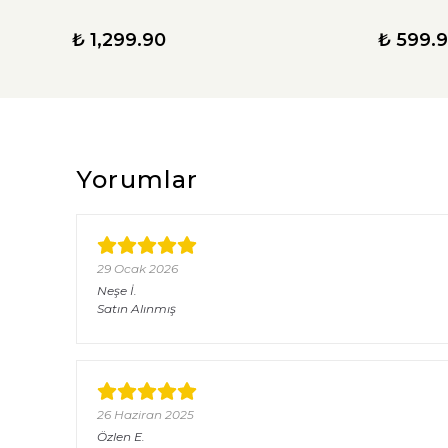
₺ 1,299.90
₺ 599.
Yorumlar
29 Ocak 2026
Neşe
İ.
Satın Alınmış
26 Haziran 2025
Özlen
E.