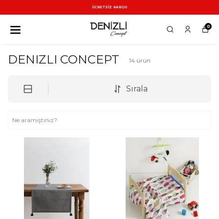
ÜCRETSİZ KARGO
0
DENIZLI CONCEPT
14
ürün
Sırala