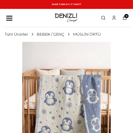
VADE FARKSIZ 3 TAKSİT
0
Tüm Ürünler
BEBEK / GENÇ
MÜSLİN ÖRTÜ