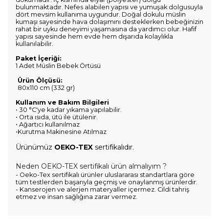
bulunmaktadır. Nefes alabilen yapısı ve yumuşak dolgusuyla
dört mevsim kullanıma uygundur. Doğal dokulu müslin
kumaşı sayesinde hava dolaşımını desteklerken bebeğinizin
rahat bir uyku deneyimi yaşamasına da yardımcı olur. Hafif
yapısı sayesinde hem evde hem dışarıda kolaylıkla
kullanılabilir.
Paket İçeriği:
1 Adet Müslin Bebek Örtüsü
Ürün Ölçüsü:
80x110 cm (332 gr)
Kullanım ve Bakım Bilgileri
• 30 °C'ye kadar yıkama yapılabilir.
• Orta ısıda, ütü ile ütülenir.
• Ağartıcı kullanılmaz
•Kurutma Makinesine Atılmaz
Ürünümüz
OEKO-TEX
sertifikalıdır.
Neden
OEKO-TEX
sertifikalı ürün almalıyım ?
- Oeko-Tex sertifikalı ürünler uluslararası standartlara göre
tüm testlerden başarıyla geçmiş ve onaylanmış ürünlerdir.
- Kanserojen ve alerjen materyaller içermez. Cildi tahriş
etmez ve insan sağlığına zarar vermez.