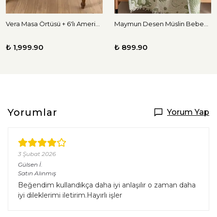
Vera Masa Örtüsü + 6'lı Amerikan Servis Seti
Maymun Desen Müslin Bebek Örtüsü
₺ 1,999.90
₺ 899.90
Yorumlar
Yorum Yap
3 Şubat 2026
Gülsen
İ.
Satın Alınmış
Beğendim kullandıkça daha iyi anlaşılır o zaman daha
iyi dileklerimi iletirim.Hayırlı işler