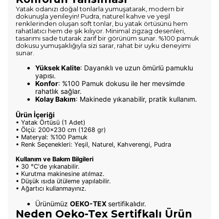
Yatak odanızı doğal tonlarla yumuşatarak, modern bir
dokunuşla yenileyin! Pudra, naturel kahve ve yeşil
renklerinden oluşan soft tonlar, bu yatak örtüsünü hem
rahatlatıcı hem de şık kılıyor. Minimal zigzag desenleri,
tasarımı sade tutarak zarif bir görünüm sunar. %100 pamuk
dokusu yumuşaklığıyla sizi sarar, rahat bir uyku deneyimi
sunar.
Yüksek Kalite
: Dayanıklı ve uzun ömürlü pamuklu
yapısı.
Konfor
: %100 Pamuk dokusu ile her mevsimde
rahatlık sağlar.
Kolay Bakım
: Makinede yıkanabilir, pratik kullanım.
Ürün İçeriği
• Yatak Örtüsü (1 Adet)
•
Ölçü:
200x230 cm (1268 gr)
• Materyal: %100 Pamuk
•
Renk Seçenekleri: Yeşil, Naturel, Kahverengi, Pudra
Kullanım ve Bakım Bilgileri
• 30 °C'de yıkanabilir.
• Kurutma makinesine atılmaz.
• Düşük ısıda ütüleme yapılabilir.
• Ağartıcı kullanmayınız.
Ürünümüz
OEKO-TEX
sertifikalıdır.
Neden Oeko-Tex Sertifkalı Ürün