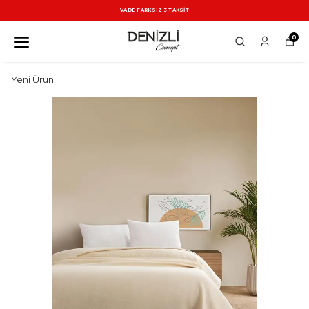
VADE FARKSIZ 3 TAKSİT
0
Yeni Ürün