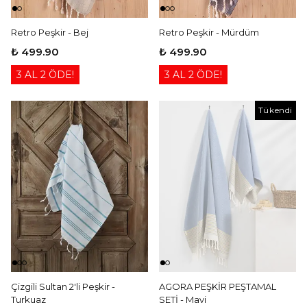
Retro Peşkir - Bej
Retro Peşkir - Mürdüm
₺ 499.90
₺ 499.90
3 AL 2 ÖDE!
3 AL 2 ÖDE!
Tükendi
Çizgili Sultan 2'li Peşkir -
AGORA PEŞKİR PEŞTAMAL
Turkuaz
SETİ - Mavi