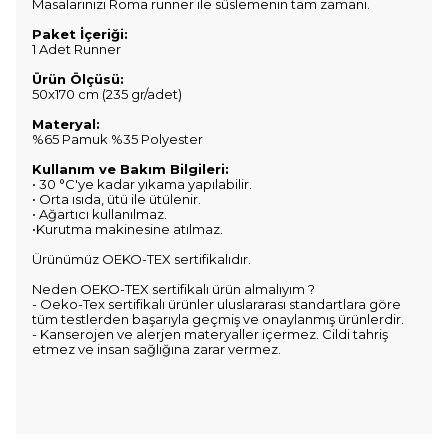
Masalarınızı Roma runner ile süslemenin tam zamanı.
Paket İçeriği:
1 Adet Runner
Ürün Ölçüsü:
50x170 cm (235 gr/adet)
Materyal:
%65 Pamuk %35 Polyester
Kullanım ve Bakım Bilgileri:
• 30 °C'ye kadar yıkama yapılabilir.
• Orta ısıda, ütü ile ütülenir.
• Ağartıcı kullanılmaz.
•Kurutma makinesine atılmaz.
Ürünümüz OEKO-TEX sertifikalıdır.
Neden OEKO-TEX sertifikalı ürün almalıyım ?
- Oeko-Tex sertifikalı ürünler uluslararası standartlara göre
tüm testlerden başarıyla geçmiş ve onaylanmış ürünlerdir.
- Kanserojen ve alerjen materyaller içermez. Cildi tahriş
etmez ve insan sağlığına zarar vermez.