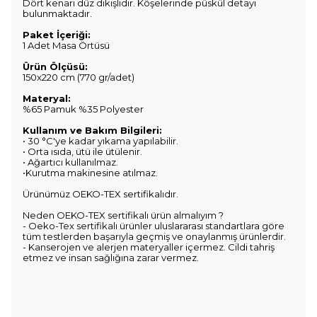
Dört kenarı düz dikişlidir. Köşelerinde püskül detayı
bulunmaktadır.
Paket İçeriği:
1 Adet Masa Örtüsü
Ürün Ölçüsü:
150x220 cm (770 gr/adet)
Materyal:
%65 Pamuk %35 Polyester
Kullanım ve Bakım Bilgileri:
• 30 °C'ye kadar yıkama yapılabilir.
• Orta ısıda, ütü ile ütülenir.
• Ağartıcı kullanılmaz.
•Kurutma makinesine atılmaz.
Ürünümüz OEKO-TEX sertifikalıdır.
Neden OEKO-TEX sertifikalı ürün almalıyım ?
- Oeko-Tex sertifikalı ürünler uluslararası standartlara göre
tüm testlerden başarıyla geçmiş ve onaylanmış ürünlerdir.
- Kanserojen ve alerjen materyaller içermez. Cildi tahriş
etmez ve insan sağlığına zarar vermez.