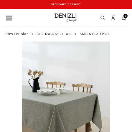
VADE FARKSIZ 3 TAKSİT
0
Tüm Ürünler
SOFRA & MUTFAK
MASA ÖRTÜSÜ