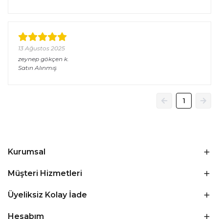
13 Ağustos 2025
zeynep gökçen
k.
Satın Alınmış
1
Kurumsal
Müşteri Hizmetleri
Üyeliksiz Kolay İade
Hesabım