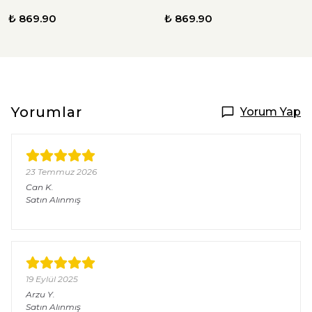
₺ 869.90
₺ 869.90
Yorumlar
Yorum Yap
23 Temmuz 2026
Can
K.
Satın Alınmış
19 Eylül 2025
Arzu
Y.
Satın Alınmış