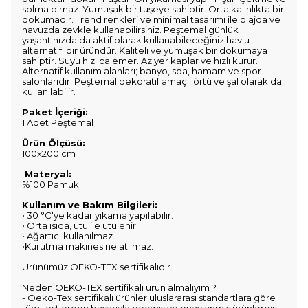
solma olmaz. Yumuşak bir tuşeye sahiptir. Orta kalınlıkta bir
dokumadır. Trend renkleri ve minimal tasarımı ile plajda ve
havuzda zevkle kullanabilirsiniz. Peştemal günlük
yaşantınızda da aktif olarak kullanabileceğiniz havlu
alternatifi bir üründür. Kaliteli ve yumuşak bir dokumaya
sahiptir. Suyu hızlıca emer. Az yer kaplar ve hızlı kurur.
Alternatif kullanım alanları; banyo, spa, hamam ve spor
salonlarıdır. Peştemal dekoratif amaçlı örtü ve şal olarak da
kullanılabilir.
Paket İçeriği:
1 Adet Peştemal
Ürün Ölçüsü:
100x200 cm
Materyal:
%100 Pamuk
Kullanım ve Bakım Bilgileri:
• 30 °C'ye kadar yıkama yapılabilir.
• Orta ısıda, ütü ile ütülenir.
• Ağartıcı kullanılmaz.
•Kurutma makinesine atılmaz.
Ürünümüz OEKO-TEX sertifikalıdır.
Neden OEKO-TEX sertifikalı ürün almalıyım ?
- Oeko-Tex sertifikalı ürünler uluslararası standartlara göre