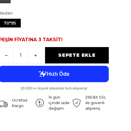
Beden
70*95
PEŞİN FİYATINA 3 TAKSİT!
SEPETE EKLE
14 gün
256 Bit SSL
Ücretsiz
içinde iade
ile güvenli
Kargo
değişim
alışveriş