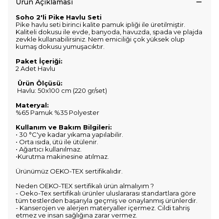
Ürün Açıklaması
Soho 2'li Pike Havlu Seti
Pike havlu seti birinci kalite pamuk ipliği ile üretilmiştir.
Kaliteli dokusu ile evde, banyoda, havuzda, spada ve plajda
zevkle kullanabilirsiniz. Nem emiciliği çok yüksek olup
kumaş dokusu yumuşacıktır.
Paket İçeriği:
2 Adet Havlu
Ürün Ölçüsü:
Havlu: 50x100 cm (220 gr/set)
Materyal:
%65 Pamuk %35 Polyester
Kullanım ve Bakım Bilgileri:
• 30 °C'ye kadar yıkama yapılabilir.
• Orta ısıda, ütü ile ütülenir.
• Ağartıcı kullanılmaz.
•Kurutma makinesine atılmaz.
Ürünümüz OEKO-TEX sertifikalıdır.
Neden OEKO-TEX sertifikalı ürün almalıyım ?
- Oeko-Tex sertifikalı ürünler uluslararası standartlara göre
tüm testlerden başarıyla geçmiş ve onaylanmış ürünlerdir.
- Kanserojen ve alerjen materyaller içermez. Cildi tahriş
etmez ve insan sağlığına zarar vermez.