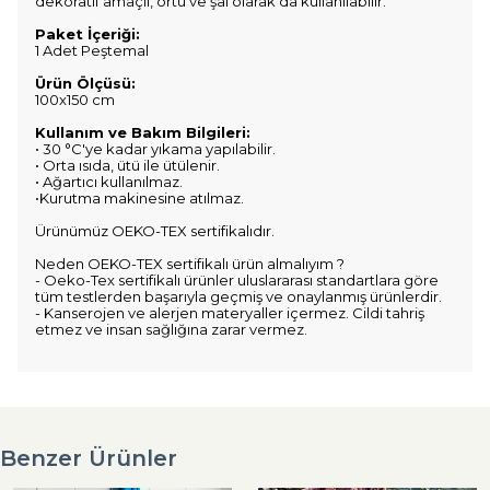
dekoratif amaçlı, örtü ve şal olarak da kullanılabilir.
Paket İçeriği:
1 Adet Peştemal
Ürün Ölçüsü:
100x150 cm
Kullanım ve Bakım Bilgileri:
• 30 °C'ye kadar yıkama yapılabilir.
• Orta ısıda, ütü ile ütülenir.
• Ağartıcı kullanılmaz.
•Kurutma makinesine atılmaz.
Ürünümüz OEKO-TEX sertifikalıdır.
Neden OEKO-TEX sertifikalı ürün almalıyım ?
- Oeko-Tex sertifikalı ürünler uluslararası standartlara göre
tüm testlerden başarıyla geçmiş ve onaylanmış ürünlerdir.
- Kanserojen ve alerjen materyaller içermez. Cildi tahriş
etmez ve insan sağlığına zarar vermez.
Benzer Ürünler