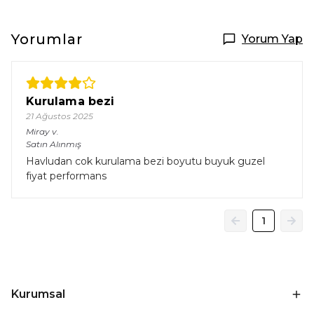
Yorumlar
Yorum Yap
Kurulama bezi
21 Ağustos 2025
Miray
v.
Satın Alınmış
Havludan cok kurulama bezi boyutu buyuk guzel
fiyat performans
1
Kurumsal