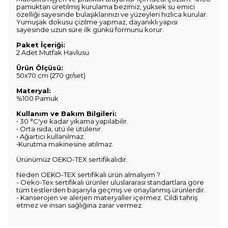
pamuktan üretilmiş kurulama bezimiz, yüksek su emici
özelliği sayesinde bulaşıklarınızı ve yüzeyleri hızlıca kurular.
Yumuşak dokusu çizilme yapmaz, dayanıklı yapısı
sayesinde uzun süre ilk günkü formunu korur.
Paket İçeriği:
2 Adet Mutfak Havlusu
Ürün Ölçüsü:
50x70 cm (270 gr/set)
Materyal:
%100 Pamuk
Kullanım ve Bakım Bilgileri:
• 30 °C'ye kadar yıkama yapılabilir.
• Orta ısıda, ütü ile ütülenir.
• Ağartıcı kullanılmaz.
•Kurutma makinesine atılmaz.
Ürünümüz OEKO-TEX sertifikalıdır.
Neden OEKO-TEX sertifikalı ürün almalıyım ?
- Oeko-Tex sertifikalı ürünler uluslararası standartlara göre
tüm testlerden başarıyla geçmiş ve onaylanmış ürünlerdir.
- Kanserojen ve alerjen materyaller içermez. Cildi tahriş
etmez ve insan sağlığına zarar vermez.