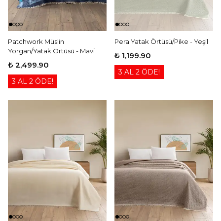
Patchwork Müslin
Pera Yatak Örtüsü/Pike - Yeşil
Yorgan/Yatak Örtüsü - Mavi
₺ 1,199.90
₺ 2,499.90
3 AL 2 ÖDE!
3 AL 2 ÖDE!