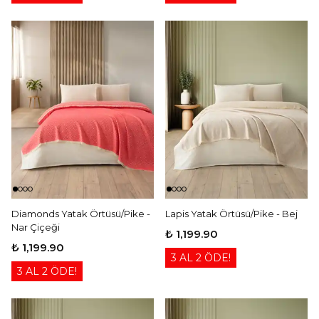
Diamonds Yatak Örtüsü/Pike -
Lapis Yatak Örtüsü/Pike - Bej
Nar Çiçeği
₺ 1,199.90
₺ 1,199.90
3 AL 2 ÖDE!
3 AL 2 ÖDE!