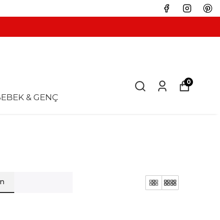
0
EBEK & GENÇ
en