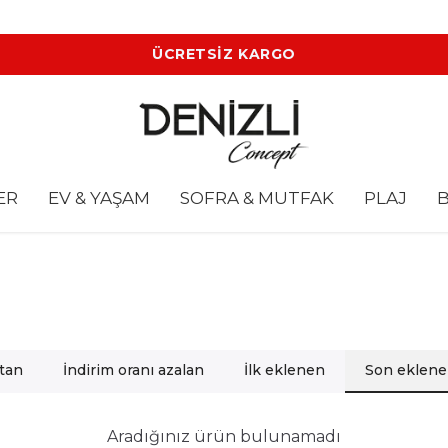
ÜCRETSİZ KARGO
ER
EV & YAŞAM
SOFRA & MUTFAK
PLAJ
B
rtan
İndirim oranı azalan
İlk eklenen
Son eklen
Aradığınız ürün bulunamadı