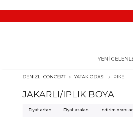
YENİ GELENL
DENIZLI CONCEPT
YATAK ODASI
PIKE
JAKARLI/IPLIK BOYA
Fiyat artan
Fiyat azalan
İndirim oranı a