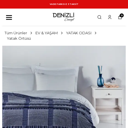
VADE FARKSIZ 3 TAKSİT
0
Tüm Ürünler
EV & YAŞAM
YATAK ODASI
Yatak Örtüsü