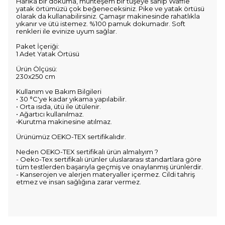
Harika bir dokuma, muhteşem bir tuşeye sahip Waffle
yatak örtümüzü çok beğeneceksiniz. Pike ve yatak örtüsü
olarak da kullanabilirsiniz. Çamaşır makinesinde rahatlıkla
yıkanır ve ütü istemez. %100 pamuk dokumadır. Soft
renkleri ile evinize uyum sağlar.
Paket İçeriği:
1 Adet Yatak Örtüsü
Ürün Ölçüsü:
230x250 cm
Kullanım ve Bakım Bilgileri
• 30 °C'ye kadar yıkama yapılabilir.
• Orta ısıda, ütü ile ütülenir.
• Ağartıcı kullanılmaz.
•Kurutma makinesine atılmaz.
Ürünümüz OEKO-TEX sertifikalıdır.
Neden OEKO-TEX sertifikalı ürün almalıyım ?
- Oeko-Tex sertifikalı ürünler uluslararası standartlara göre
tüm testlerden başarıyla geçmiş ve onaylanmış ürünlerdir.
- Kanserojen ve alerjen materyaller içermez. Cildi tahriş
etmez ve insan sağlığına zarar vermez.