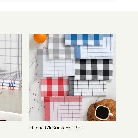
Madrid 8'li Kurulama Bezi
Pöti Ka