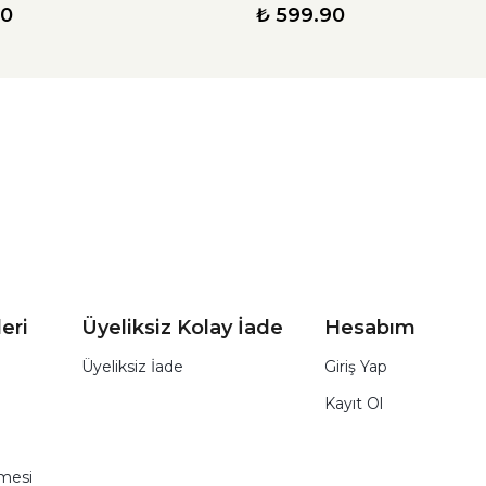
90
₺ 599.90
eri
Üyeliksiz Kolay İade
Hesabım
Üyeliksiz İade
Giriş Yap
Kayıt Ol
şmesi