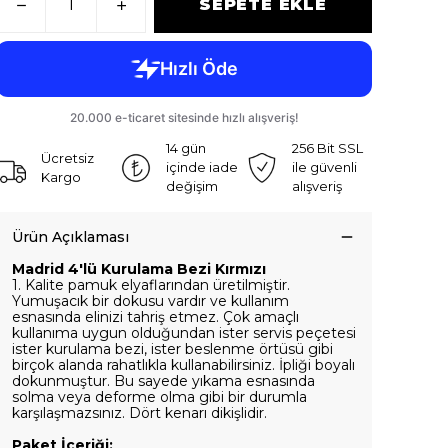
SEPETE EKLE
14 gün
256 Bit SSL
Ücretsiz
içinde iade
ile güvenli
Kargo
değişim
alışveriş
Ürün Açıklaması
Madrid 4'lü Kurulama Bezi Kırmızı
1. Kalite pamuk elyaflarından üretilmiştir.
Yumuşacık bir dokusu vardır ve kullanım
esnasında elinizi tahriş etmez. Çok amaçlı
kullanıma uygun olduğundan ister servis peçetesi
ister kurulama bezi, ister beslenme örtüsü gibi
birçok alanda rahatlıkla kullanabilirsiniz. İpliği boyalı
dokunmuştur. Bu sayede yıkama esnasında
solma veya deforme olma gibi bir durumla
karşılaşmazsınız. Dört kenarı dikişlidir.
Paket İçeriği: