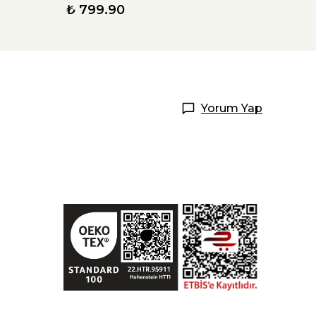
₺ 799.90
₺ 79
Yorum Yap