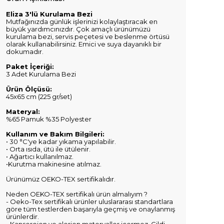
Eliza 3'lü Kurulama Bezi
Mutfağınızda günlük işlerinizi kolaylaştıracak en
büyük yardımcınızdır. Çok amaçlı ürünümüzü
kurulama bezi, servis peçetesi ve beslenme örtüsü
olarak kullanabilirsiniz. Emici ve suya dayanıklı bir
dokumadır.
Paket İçeriği:
3 Adet Kurulama Bezi
Ürün Ölçüsü:
45x65 cm (225 gr/set)
Materyal:
%65 Pamuk %35 Polyester
Kullanım ve Bakım Bilgileri:
• 30 °C'ye kadar yıkama yapılabilir.
• Orta ısıda, ütü ile ütülenir.
• Ağartıcı kullanılmaz.
•Kurutma makinesine atılmaz.
Ürünümüz OEKO-TEX sertifikalıdır.
Neden OEKO-TEX sertifikalı ürün almalıyım ?
- Oeko-Tex sertifikalı ürünler uluslararası standartlara
göre tüm testlerden başarıyla geçmiş ve onaylanmış
ürünlerdir.