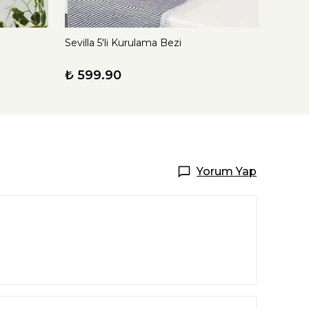
Sevilla 5'li Kurulama Bezi
Soft 5'
₺ 599.90
₺ 59
Yorum Yap