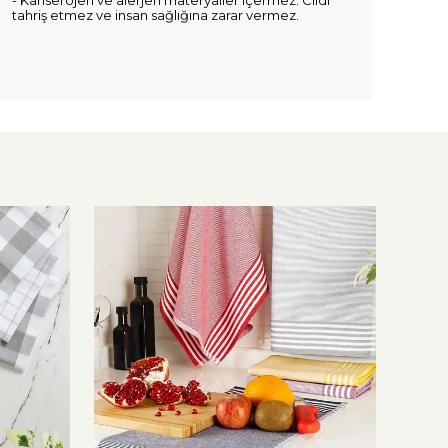
- Kanserojen ve alerjen materyaller içermez. Cildi
tahriş etmez ve insan sağlığına zarar vermez.