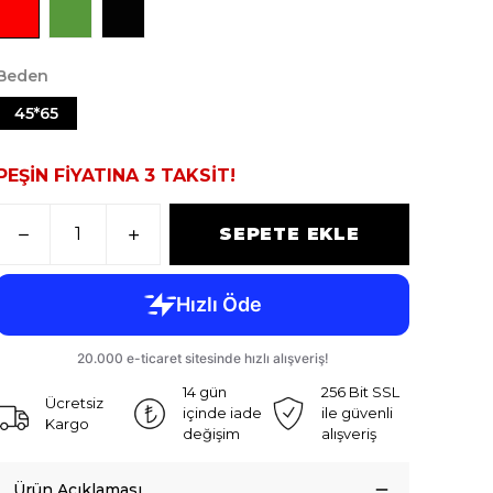
Beden
45*65
PEŞİN FİYATINA 3 TAKSİT!
SEPETE EKLE
14 gün
256 Bit SSL
Ücretsiz
içinde iade
ile güvenli
Kargo
değişim
alışveriş
Ürün Açıklaması